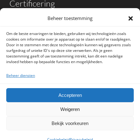
Certificering
Beheer toestemming
Om de beste ervaringen te bieden, gebruiken wij technologieën zoals
cookies om informatie over je apparaat op te slaan en/of te raadplegen.
Door in te stemmen met deze technologieën kunnen wij gegevens zoals
surfgedrag of unieke ID's op deze site verwerken. Als je geen
toestemming geeft of uw toestemming intrekt, kan dit een nadelige
En
invloed hebben op bepaalde functies en mogelijkheden.
13480:2017
Beheer diensten
facebook
linkedin
Accepteren
Weigeren
Bekijk voorkeuren
©2024 Webdesign
Computer Service Heuvelland (NL)
Cookiebeleid
Privacybeleid